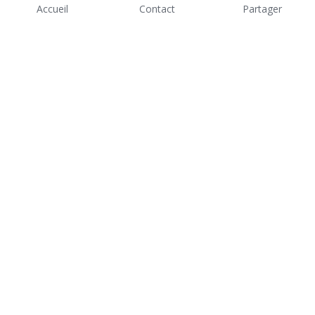
Accueil
Contact
Partager
METHODE #2 : LA PRATIQUE EN 
GROUPE
Les 
études de cas
 avec présentation 
orale permettent aux participants 
d'analyser des situations réelles et de 